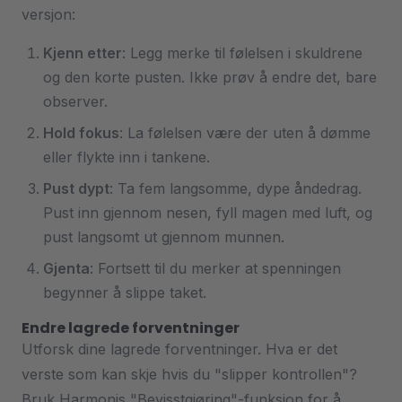
versjon:
Kjenn etter
: Legg merke til følelsen i skuldrene
og den korte pusten. Ikke prøv å endre det, bare
observer.
Hold fokus
: La følelsen være der uten å dømme
eller flykte inn i tankene.
Pust dypt
: Ta fem langsomme, dype åndedrag.
Pust inn gjennom nesen, fyll magen med luft, og
pust langsomt ut gjennom munnen.
Gjenta
: Fortsett til du merker at spenningen
begynner å slippe taket.
Endre lagrede forventninger
Utforsk dine lagrede forventninger. Hva er det
verste som kan skje hvis du "slipper kontrollen"?
Bruk Harmonis "Bevisstgjøring"-funksjon for å