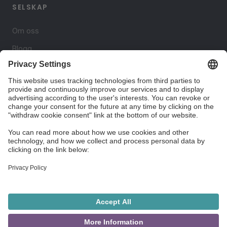
SELSKAP
Om oss
Blogg
Kontakt
JURIDISK
Personvern
Brukervilkår
Ansvarsfraskrivelse
© 2026
Harmoni er et trenings- og støtteverktøy, ikke
BestSolution
behandling. Ved akutt krise: 113 / Mental Helse 116
AS.
123.