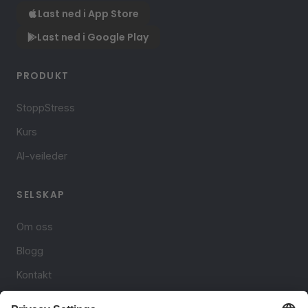
Last ned i App Store
Last ned i Google Play
PRODUKT
StoppStress
Kurs
AI-veileder
SELSKAP
Om oss
Blogg
Kontakt