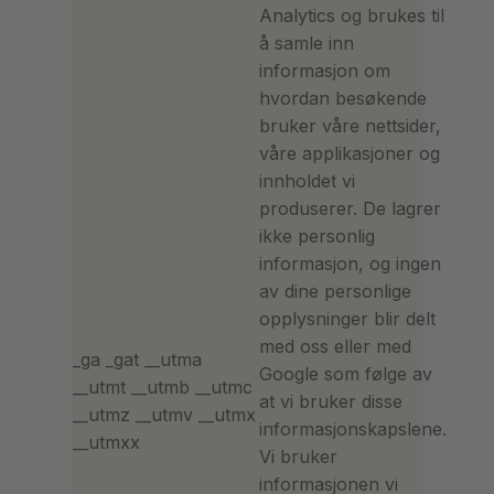
Analytics og brukes til
å samle inn
informasjon om
hvordan besøkende
bruker våre nettsider,
våre applikasjoner og
innholdet vi
produserer. De lagrer
ikke personlig
informasjon, og ingen
av dine personlige
opplysninger blir delt
med oss eller med
_ga _gat __utma
Google som følge av
__utmt __utmb __utmc
at vi bruker disse
__utmz __utmv __utmx
informasjonskapslene.
__utmxx
Vi bruker
informasjonen vi