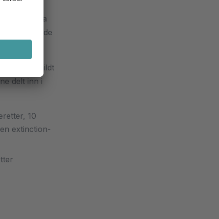
r. I 2010 ga
n banebrytende
ant med et mildt
e delt inn i
eretter, 10
en extinction-
tter