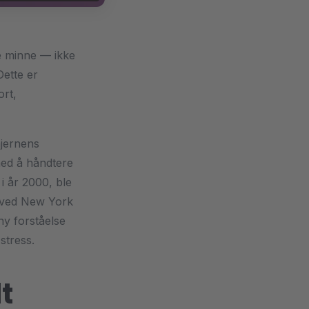
e minne — ikke
ette er
ort,
hjernens
med å håndtere
i år 2000, ble
ved New York
ny forståelse
stress.
t