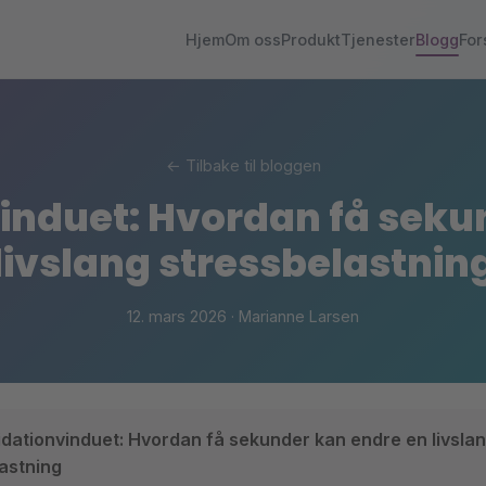
Hjem
Om oss
Produkt
Tjenester
Blogg
For
← Tilbake til bloggen
induet: Hvordan få seku
livslang stressbelastnin
12. mars 2026 · Marianne Larsen
dationvinduet: Hvordan få sekunder kan endre en livsla
astning