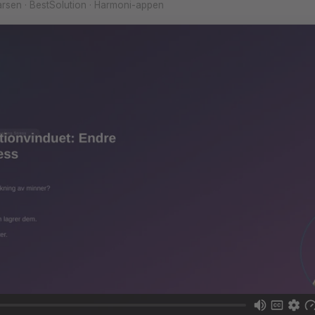
rsen · BestSolution · Harmoni-appen