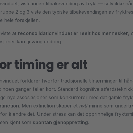
vinduet, viste ingen tilbakevending av frykt — selv ikke når
Gruppe 2 og 3 viste den typiske tilbakevendingen av fryktre
 hele forskjellen.
viste at
reconsolidationvinduet er reelt hos mennesker
, 
sjoner kan gi varig endring.
or timing er alt
vinduet forklarer hvorfor tradisjonelle tilnærminger til hån
t noen ganger faller kort. Standard kognitive atferdsteknikk
gge nye assosiasjoner som konkurrerer med det gamle fry
xtinction
. Men extinction skaper et
nytt
minne som undertry
t for å endre det. Under stress kan det opprinnelige fryktsm
men kjent som
spontan gjenoppretting
.