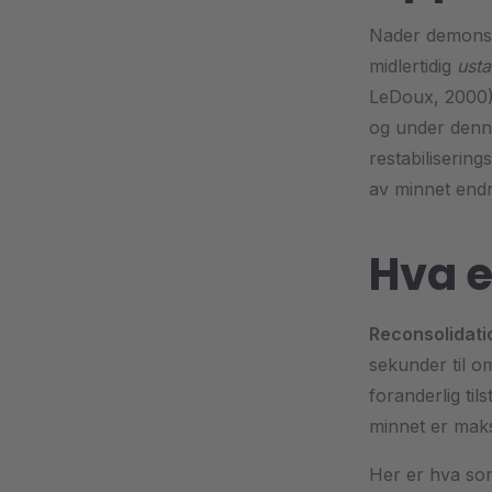
Nader demonstr
midlertidig
usta
LeDoux, 2000).
og under denne
restabiliserin
av minnet end
Hva e
Reconsolidati
sekunder til om
foranderlig til
minnet er maksi
Her er hva som