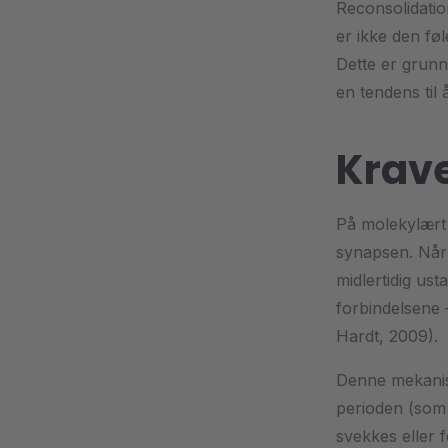
Reconsolidatio
er ikke den fø
Dette er grunn
en tendens til 
Krav
På molekylært 
synapsen. Når 
midlertidig ust
forbindelsene
Hardt, 2009).
Denne mekanism
perioden (som 
svekkes eller 