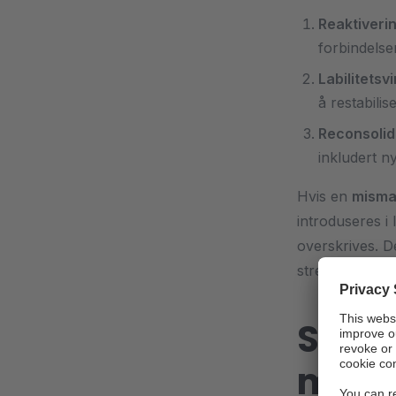
Reaktiverin
forbindelse
Labilitetsv
å restabili
Reconsolid
inkludert n
Hvis en
misma
introduseres i 
overskrives. De
stressresponsen
Studie
menn