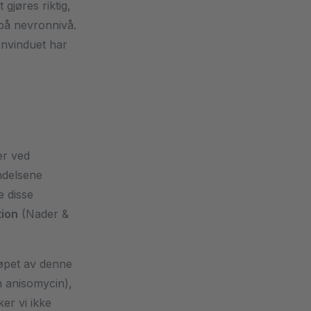
t gjøres riktig,
 på nevronnivå.
onvinduet har
er ved
ndelsene
e disse
tion
(Nader &
løpet av denne
m anisomycin),
er vi ikke