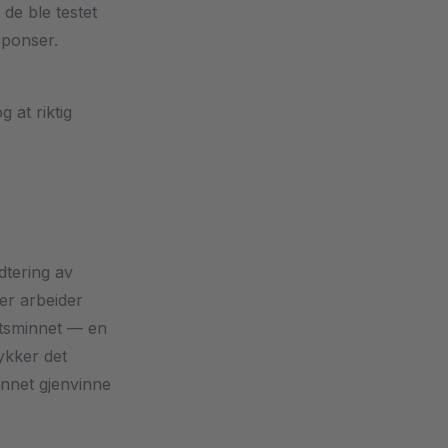
 de ble testet
sponser.
og at riktig
dtering av
er arbeider
ktsminnet — en
kker det
innet gjenvinne