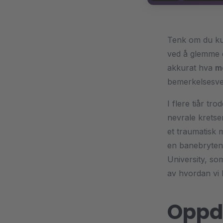
Tenk om du ku
ved å glemme d
akkurat hva
m
bemerkelsesver
I flere tiår tr
nevrale kretse
et traumatisk 
en banebryten
University, so
av hvordan vi 
Oppda