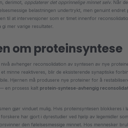
n, derimot,
oppdaterer det opprinnelige minnet selv
. Når de
lelsesmessige belastningen undertrykt, men genuint endret
en til at intervensjoner som er timet innenfor reconsolidati
å gi mer varige resultater.
en om proteinsyntese
nivå avhenger reconsolidation av syntesen av nye protein
et minne reaktiveres, blir de eksisterende synaptiske forbi
abile. Hjernen må produsere nye proteiner for å restabiliser
 — en prosess kalt
protein-syntese-avhengig reconsolida
en gjør vinduet mulig. Hvis proteinsyntesen blokkeres i 
forskere har gjort i dyrestudier ved hjelp av legemidler so
forsvinner den følelsesmessige minnet. Hos mennesker bruk