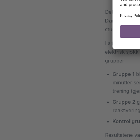
Det kritiske 
Daniela Schill
studie publiser
I sitt eksperim
elektrisk sjok
grupper:
Gruppe 1
bl
minutter se
trening (gj
Gruppe 2
g
reaktiverin
Kontrollgr
Resultatene va