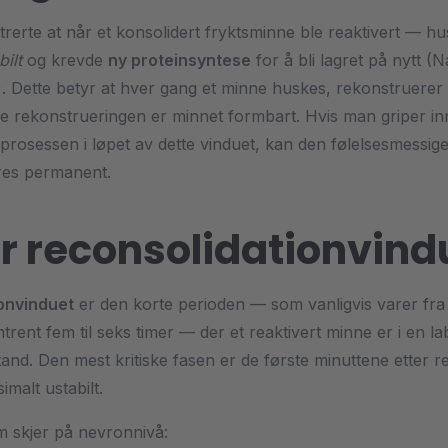
erte at når et konsolidert fryktsminne ble reaktivert — hu
bilt
og krevde
ny proteinsyntese
for å bli lagret på nytt (
 Dette betyr at hver gang et minne huskes, rekonstruerer 
 rekonstrueringen er minnet formbart. Hvis man griper inn
gsprosessen i løpet av dette vinduet, kan den følelsesmessig
res permanent.
r reconsolidationvind
onvinduet
er den korte perioden — som vanligvis varer fr
trent fem til seks timer — der et reaktivert minne er i en lab
stand. Den mest kritiske fasen er de første minuttene etter r
malt ustabilt.
 skjer på nevronnivå: