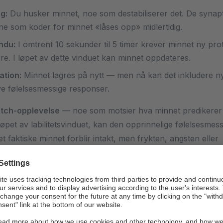
g:
Du husker minnet, noe som destabiliserer det. De synap
ne som koder for minnet «låses opp» midlertidig.
indu:
I omtrent 10 sekunder til 5 timer krever minnet ny pro
sere. I løpet av dette vinduet kan minnet oppdateres.
ation:
Minnet lagres på nytt — men nå kan det inkludere n
ye følelsesmessige responser.
tch-opplevelse
— noe som motsier hva minnet predikere
løpet av labilitetsvinduet, kan den opprinnelige følelsesmes
t faktiske minnet forblir intakt, men frykten, angsten eller
 knyttet til det kan dramatisk reduseres eller elimineres.
n fra Schiller: Fra rotte
esker