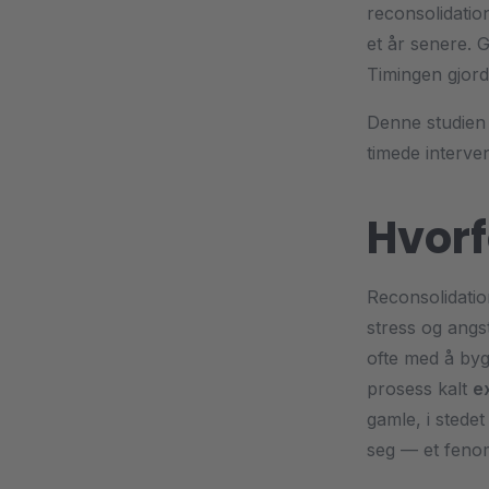
reconsolidation
et år senere. 
Timingen gjorde
Denne studien 
timede interven
Hvorf
Reconsolidation
stress og angs
ofte med å by
prosess kalt
e
gamle, i stede
seg — et feno