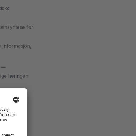
tiske
teinsyntese for
y informasjon,
r —
sige læringen
r til