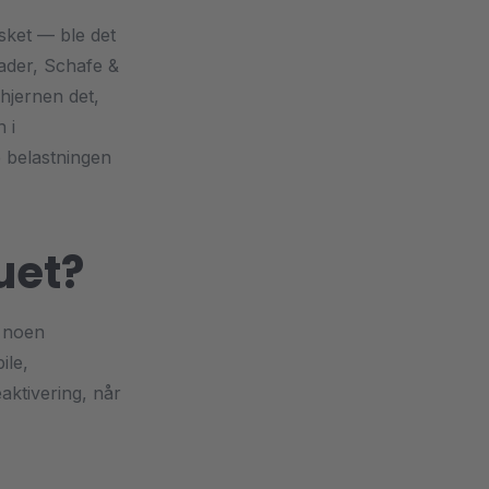
sket — ble det
Nader, Schafe &
hjernen det,
 i
e belastningen
uet?
a noen
ile,
eaktivering, når