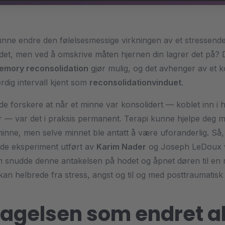
nne endre den følelsesmessige virkningen av et stressend
et, men ved å omskrive måten hjernen din lagrer det på? D
emory reconsolidation
gjør mulig, og det avhenger av et k
dig intervall kjent som
reconsolidationvinduet
.
odde forskere at når et minne var konsolidert — koblet inn i 
r — var det i praksis permanent. Terapi kunne hjelpe deg 
minne, men selve minnet ble antatt å være uforanderlig. Så, 
de eksperiment utført av
Karim Nader
og Joseph LeDoux 
m snudde denne antakelsen på hodet og åpnet døren til en 
kan helbrede fra stress, angst og til og med posttraumatisk 
gelsen som endret al