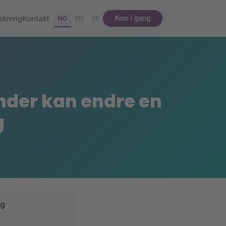
skning
Kontakt
Kom i gang
NO
EN
SE
nder kan endre en
g
ng