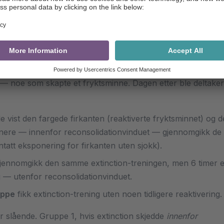
spørsmålet var om denne mekanismen fungerer hos menneske
er
og Elizabeth Phelps ved New York University svaret i e
t i
Nature
(Schiller et al., 2010).
ent ble deltakerne kondisjonert til å assosiere en farget firk
k — noe som skapte et fryktsminne. Dagen etter ble deltakern
e vist den fargede firkanten (reaktiverte fryktsminnet) og d
nere — innenfor reconsolidationvinduet — gjennomgikk de 
entatt eksponering for firkanten uten sjokk).
jennomgikk den samme extinction-treningen, men 6 timer e
g — utenfor reconsolidationvinduet.
uppe
fikk extinction-trening uten noen tidligere reaktivering.
r slående. Gruppe 1, hvis extinction skjedde
innenfor