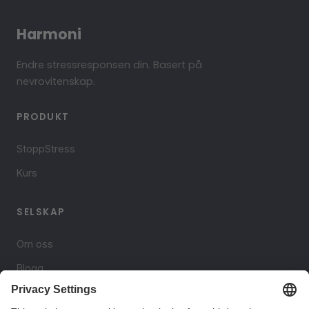
Harmoni
Endre stressresponsen din. Basert på
nevrovitenskap.
PRODUKT
StoppStress
Kurs
SELSKAP
Om oss
Blogg
Kontakt