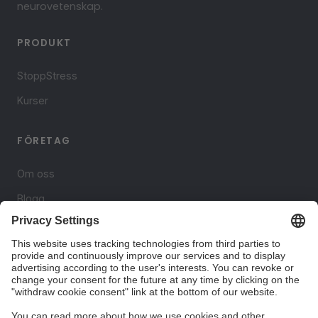
neurovetenskap.
PRODUKT
StoppStress
Kurser
FÖRETAG
Om oss
Blogg
Kontakt
JURIDISK
Integritetspolicy