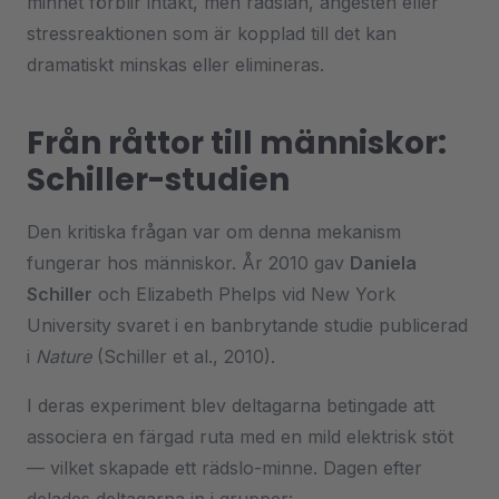
minnet förblir intakt, men rädslan, ångesten eller
stressreaktionen som är kopplad till det kan
dramatiskt minskas eller elimineras.
Från råttor till människor:
Schiller-studien
Den kritiska frågan var om denna mekanism
fungerar hos människor. År 2010 gav
Daniela
Schiller
och Elizabeth Phelps vid New York
University svaret i en banbrytande studie publicerad
i
Nature
(Schiller et al., 2010).
I deras experiment blev deltagarna betingade att
associera en färgad ruta med en mild elektrisk stöt
— vilket skapade ett rädslo-minne. Dagen efter