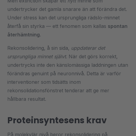
Men extinction skapar ett
nytt
minne som
undertrycker det gamla snarare än att förändra det.
Under stress kan det ursprungliga rädslo-minnet
återfå sin styrka — ett fenomen som kallas
spontan
återhämtning
.
Rekonsolidering, å sin sida,
uppdaterar det
ursprungliga minnet självt
. När det görs korrekt,
undertrycks inte den känslomässiga laddningen utan
förändras genuint på neuronnivå. Detta är varför
interventioner som tidsätts inom
rekonsolidationsfönstret tenderar att ge mer
hållbara resultat.
Proteinsyntesens krav
På molekylär nivå beror rekonsolidering på