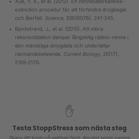
Xue, Y. X., et al. (2012). En minnesåterkallelse-
extinction procedur för att förhindra drogbegär
och återfall.
Science
, 336(6078), 241-245.
Björkstrand, J., et al. (2015). Att störa
rekonsolidation dämpar långsiktig rädslo-minne i
den mänskliga amygdala och underlättar
närmandebeteende.
Current Biology
, 25(17),
2169-2176.
✋
Testa StoppStress som nästa steg
Skapa ditt konto på webben först. Använd sedan samma