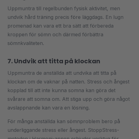
Uppmuntra till regelbunden fysisk aktivitet, men
undvik hård träning precis före läggdags. En lugn
promenad kan vara ett bra sätt att förbereda
kroppen för sömn och därmed förbättra
sömnkvaliteten.
7. Undvik att titta på klockan
Uppmuntra de anställda att undvika att titta på
klockan om de vaknar på natten. Stress och ångest
kopplad till att inte kunna somna kan göra det
svårare att somna om. Att stiga upp och göra något
avslappnande kan vara en lösning.
För många anställda kan sömnproblem bero på
underliggande stress eller ångest. StoppStress-
metoden i Harmoni-appen erbjuder verktyg för