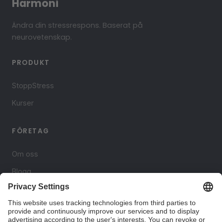
Harmoni
Ändra din stressrespons. Baserat på
neurovetenskap.
PRODUKT
StoppStress
Kurser
FÖRETAG
Om oss
Blogg
Kontakt
JURIDISK